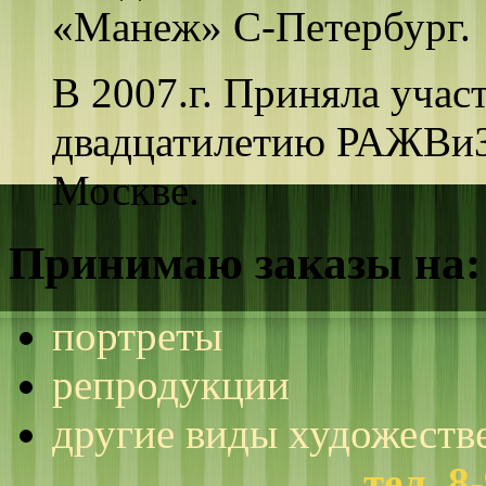
«Манеж» С-Петербург.
В 2007.г. Приняла учас
двадцатилетию РАЖВиЗ
Москве.
Принимаю заказы на:
портреты
репродукции
другие виды художеств
тел. 8